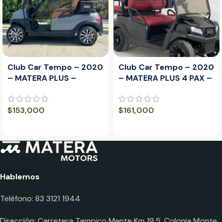
Club Car Tempo – 2020
Club Car Tempo – 2020
– MATERA PLUS –
– MATERA PLUS 4 PAX –
Bomber Machined Black
Bomber Glossy Black
$
153,000
$
161,000
LEER MÁS
LEER MÁS
Hablemos
Teléfono: 83 3121 1944
Dirección: Carretera Tampico Mante Km 19.5, Colonia Monte