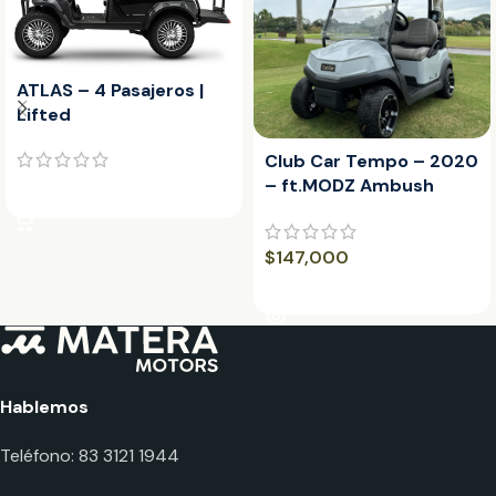
ATLAS – 4 Pasajeros |
Lifted
Club Car Tempo – 2020
– ft.MODZ Ambush
LEER MÁS
Machined Black 12″
$
147,000
LEER MÁS
Hablemos
Teléfono: 83 3121 1944