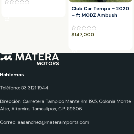
Club Car Tempo – 2020
LEER MÁS
– ft.MODZ Ambush
Machined Black 12″
$
147,000
LEER MÁS
Hablemos
Teléfono: 83 3121 1944
Dirección: Carretera Tampico Mante Km 19.5, Colonia Monte
Alto, Altamira, Tamaulipas, C.P. 89606.
Correo:
aasanchez@materaimports.com