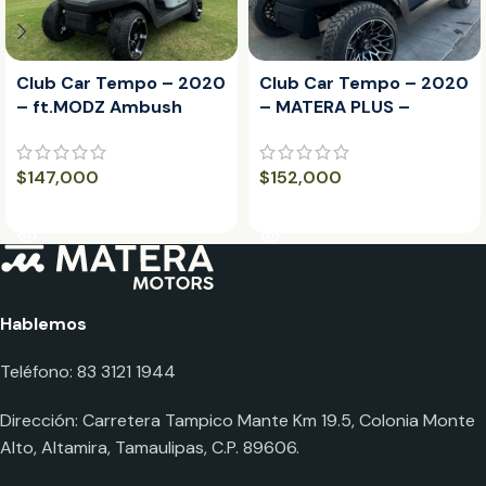
Club Car Tempo – 2020
Club Car Tempo – 2020
– ft.MODZ Ambush
– MATERA PLUS –
Machined Black 12″
Galaxy Machined Black
$
147,000
$
152,000
LEER MÁS
LEER MÁS
Hablemos
Teléfono: 83 3121 1944
Dirección: Carretera Tampico Mante Km 19.5, Colonia Monte
Alto, Altamira, Tamaulipas, C.P. 89606.