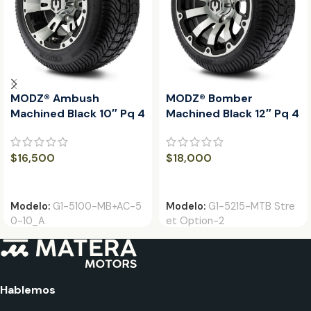
MODZ® Ambush
MODZ® Bomber
Machined Black 10″ Pq 4
Machined Black 12″ Pq 4
$
16,500
$
18,000
AÑADIR AL CARRITO
AÑADIR AL CARRITO
Modelo:
G1-5100-MB+AC-5
Modelo:
G1-5215-MTB Stre
0-10_A
et Option-2
Hablemos