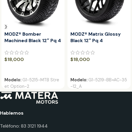
MODZ® Bomber
MODZ® Matrix Glossy
Machined Black 12″ Pq 4
Black 12″ Pq 4
$
18,000
$
18,000
AÑADIR AL CARRITO
AÑADIR AL CARRITO
Modelo:
G1-5215-MTB Stre
Modelo:
G1-5219-BB+AC-35
et Option-2
-12_A
Hablemos
Teléfono: 83 3121 1944